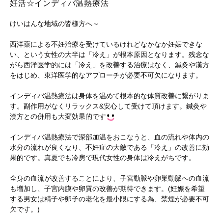
妊活☆インディバ温熱療法
けいはんな地域の皆様方へ～
西洋薬による不妊治療を受けているけれどなかなか妊娠できな
い、という女性の大半は「冷え」が根本原因となります。残念な
がら西洋医学的には「冷え」を改善する治療はなく、鍼灸や漢方
をはじめ、東洋医学的なアプローチが必要不可欠になります。
インディバ温熱療法は身体を温めて根本的な体質改善に繋がりま
す。副作用がなくリラックス&安心して受けて頂けます。鍼灸や
漢方との併用も大変効果的です
インディバ温熱療法で深部加温をおこなうと、血の流れや体内の
水分の流れが良くなり、不妊症の大敵である「冷え」の改善に効
果的です。真夏でも冷房で現代女性の身体は冷えがちです。
全身の血流が改善することにより、子宮動脈や卵巣動脈への血流
も増加し、子宮内膜や卵質の改善が期待できます。(妊娠を希望
する男女は精子や卵子の老化を最小限にする為、禁煙が必要不可
欠です。)