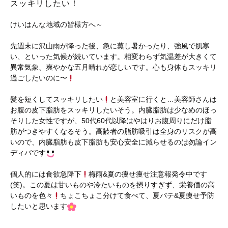
スッキリしたい！
けいはんな地域の皆様方へ～
先週末に沢山雨が降った後、急に蒸し暑かったり、強風で肌寒
い、といった気候が続いています。相変わらず気温差が大きくて
異常気象、爽やかな五月晴れが恋しいです。心も身体もスッキリ
過ごしたいのに〜
髪を短くしてスッキリしたい
と美容室に行くと…美容師さんは
お腹の皮下脂肪をスッキリしたいそう。内臓脂肪は少なめのほっ
そりした女性ですが、50代60代以降はやはりお腹周りにだけ脂
肪がつきやすくなるそう。高齢者の脂肪吸引は全身のリスクが高
いので、内臓脂肪も皮下脂肪も安心安全に減らせるのは勿論イン
ディバです
個人的には食欲急降下
梅雨&夏の痩せ痩せ注意報発令中です
(笑)。この夏は甘いものや冷たいものを摂りすぎず、栄養価の高
いものを色々
ちょこちょこ分けて食べて、夏バテ&夏痩せ予防
したいと思います