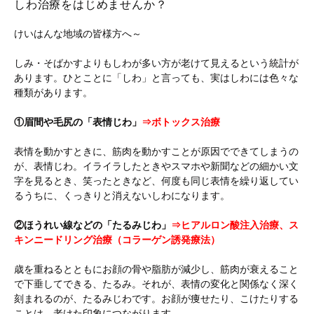
しわ治療をはじめませんか？
けいはんな地域の皆様方へ～
しみ・そばかすよりもしわが多い方が老けて見えるという統計が
あります。ひとことに「しわ」と言っても、実はしわには色々な
種類があります。
①眉間や毛尻の「表情じわ」
⇒ボトックス治療
表情を動かすときに、筋肉を動かすことが原因でできてしまうの
が、表情じわ。イライラしたときやスマホや新聞などの細かい文
字を見るとき、笑ったときなど、何度も同じ表情を繰り返してい
るうちに、くっきりと消えないしわになります。
②ほうれい線などの「たるみじわ」
⇒ヒアルロン酸注入治療、ス
キンニードリング治療（コラーゲン誘発療法）
歳を重ねるとともにお顔の骨や脂肪が減少し、筋肉が衰えること
で下垂してできる、たるみ。それが、表情の変化と関係なく深く
刻まれるのが、たるみじわです。お顔が痩せたり、こけたりする
ことは、老けた印象につながります。