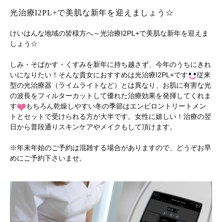
光治療I2PL+で美肌な新年を迎えましょう☆
けいはんな地域の皆様方へ～光治療I2PL+で美肌な新年を迎えま
しょう☆
しみ・そばかす・くすみを新年に持ち越さず、今年のうちにきれ
いになりたい！そんな貴女におすすめは光治療I2PL+です
従来
型の光治療器（ライムライトなど）とは異なり、お肌に有害な光
の波長をフィルターカットして優れた治療効果を発揮してくれま
す
もちろん乾燥しやすい冬の季節はエンビロントリートメン
トとセットで受けられる方が大半です。女性に嬉しい！治療の翌
日から普段通りスキンケアやメイクもして頂けます。
※年末年始のご予約は混雑する場合がありますので、どうぞお早
めにご予約下さいませ。