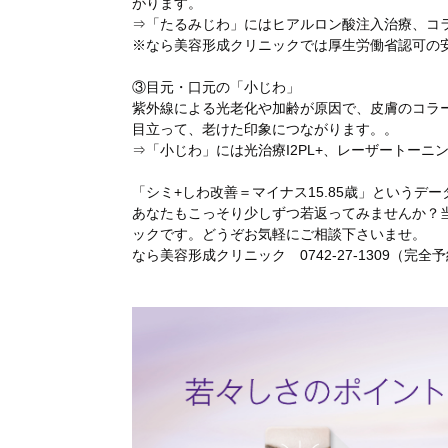
がります。
⇒「たるみじわ」にはヒアルロン酸注入治療、コ
※なら美容形成クリニックでは厚生労働省認可の
③目元・口元の「小じわ」
紫外線による光老化や加齢が原因で、皮膚のコラ
目立って、老けた印象につながります。。
⇒「小じわ」には光治療I2PL+、レーザートー
「シミ+しわ改善＝マイナス15.85歳」というデ
あなたもこっそり少しずつ若返ってみませんか？
ックです。どうぞお気軽にご相談下さいませ。
なら美容形成クリニック 0742-27-1309（完全