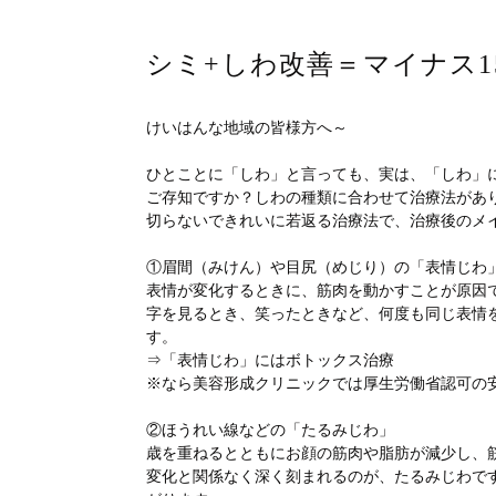
シミ+しわ改善＝マイナス15
けいはんな地域の皆様方へ～
ひとことに「しわ」と言っても、実は、「しわ」
ご存知ですか？しわの種類に合わせて治療法があ
切らないできれいに若返る治療法で、治療後のメ
①眉間（みけん）や目尻（めじり）の「表情じわ
表情が変化するときに、筋肉を動かすことが原因
字を見るとき、笑ったときなど、何度も同じ表情
す。
⇒「表情じわ」にはボトックス治療
※なら美容形成クリニックでは厚生労働省認可の
②ほうれい線などの「たるみじわ」
歳を重ねるとともにお顔の筋肉や脂肪が減少し、
変化と関係なく深く刻まれるのが、たるみじわで