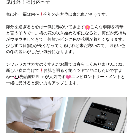
鬼は外！福は内〜☆
鬼は外、福は内〜
今年の吉方位は東北東だそうです。
節分を過ぎると心は一気に春めいてきます
こんな季節を梅華
と言うそうです。梅の花の咲き始める頃になると、何だか気持ち
がウキウキしてきて、何故かピンク色や花柄が着たくなります。
少しずつ日(陽)が長くなってくるけれど未だ寒いので、明るい色
の冬の装いがしたい気分になります。
シワシワカサカサのくすんだお肌では春らしくありませんよね。
新しい春に向けて
お肌も明るく艶々ツヤツヤにしたいですよ
ね〜
光治療I2PL＋が人気です
エンビロントリートメントと
一緒に受けると潤い力もアップします。