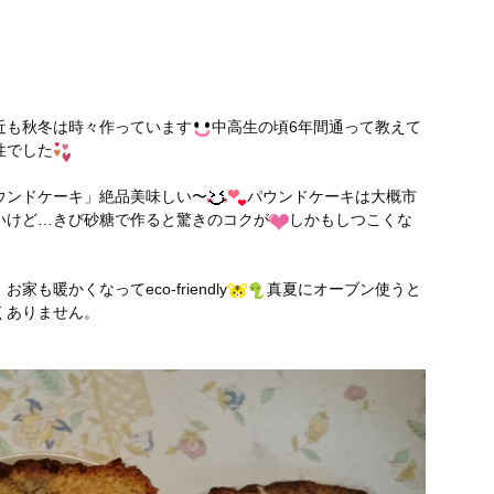
近も秋冬は時々作っています
中高生の頃6年間通って教えて
性でした
ウンドケーキ」絶品美味しい〜
パウンドケーキは大概市
いけど…きび砂糖で作ると驚きのコクが
しかもしつこくな
暖かくなってeco-friendly
真夏にオーブン使うと
くありません。