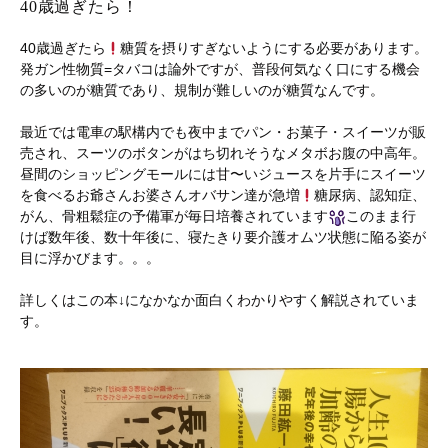
40歳過ぎたら！
40歳過ぎたら
糖質を摂りすぎないようにする必要があります。
発ガン性物質=タバコは論外ですが、普段何気なく口にする機会
の多いのが糖質であり、規制が難しいのが糖質なんです。
最近では電車の駅構内でも夜中までパン・お菓子・スイーツが販
売され、スーツのボタンがはち切れそうなメタボお腹の中高年。
昼間のショッピングモールには甘〜いジュースを片手にスイーツ
を食べるお爺さんお婆さんオバサン達が急増
糖尿病、認知症、
がん、骨粗鬆症の予備軍が毎日培養されています
このまま行
けば数年後、数十年後に、寝たきり要介護オムツ状態に陥る姿が
目に浮かびます。。。
詳しくはこの本↓になかなか面白くわかりやすく解説されていま
す。