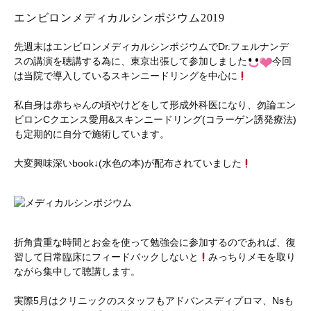
エンビロンメディカルシンポジウム2019
先週末はエンビロンメディカルシンポジウムでDr.フェルナンデ
スの講演を聴講する為に、東京出張して参加しました
今回
は当院で導入しているスキンニードリングを中心に
私自身は赤ちゃんの頃やけどをして形成外科医になり、勿論エン
ビロンCクエンス愛用&スキンニードリング(コラーゲン誘発療法)
も定期的に自分で施術しています。
大変興味深いbook↓(水色の本)が配布されていました
折角貴重な時間とお金を使って勉強会に参加するのであれば、復
習して日常臨床にフィードバックしないと
みっちりメモを取り
ながら集中して聴講します。
実際5月はクリニックのスタッフもアドバンスディプロマ、Nsも