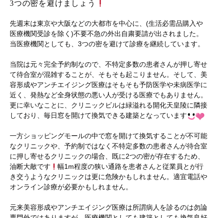
3つの密を避けましょう
先週末は東京や大阪などの大都市を中心に、(生活必需品購入や
医療機関受診を除く)不要不急の外出自粛要請が出されました。
当医療機関としても、3つの密を避けて診療を継続しています。
当院は元々完全予約制なので、不特定多数の患者さんが押し寄せ
て待合室が混雑することが、そもそも起こりません。そして、美
容形成やアンチエイジング医療はそもそも予防医学や未病医学に
近く、発熱など全身状態の悪い人が受ける医療でもありません。
更に幸いなことに、クリニックビルは緑溢れる開化天皇陵に隣接
しており、毎日窓を開けて換気できる建築となっています
一方ショッピングモールの中で窓を開けて換気することが不可能
なクリニックや、予約制ではなく不特定多数の患者さんが待合室
に押し寄せるクリニックの場合、既に2つの密が存在するため、
油断大敵です
幅1m程度の狭い通路を患者さんと従業員とが行
き交うようなクリニックは更に危険かもしれません。適宜電話や
オンライン診療が必要かもしれません。
元来美容形成やアンチエイジング医療は所謂病人を診るのは勿論
専門外ではありますが…医療機関としても建築としても換気良好