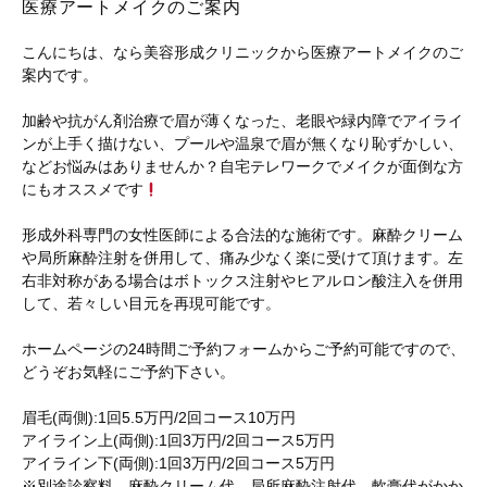
医療アートメイクのご案内
こんにちは、なら美容形成クリニックから医療アートメイクのご
案内です。
加齢や抗がん剤治療で眉が薄くなった、老眼や緑内障でアイライ
ンが上手く描けない、プールや温泉で眉が無くなり恥ずかしい、
などお悩みはありませんか？自宅テレワークでメイクが面倒な方
にもオススメです
形成外科専門の女性医師による合法的な施術です。麻酔クリーム
や局所麻酔注射を併用して、痛み少なく楽に受けて頂けます。左
右非対称がある場合はボトックス注射やヒアルロン酸注入を併用
して、若々しい目元を再現可能です。
ホームページの24時間ご予約フォームからご予約可能ですので、
どうぞお気軽にご予約下さい。
眉毛(両側):1回5.5万円/2回コース10万円
アイライン上(両側):1回3万円/2回コース5万円
アイライン下(両側):1回3万円/2回コース5万円
※別途診察料、麻酔クリーム代、局所麻酔注射代、軟膏代がかか