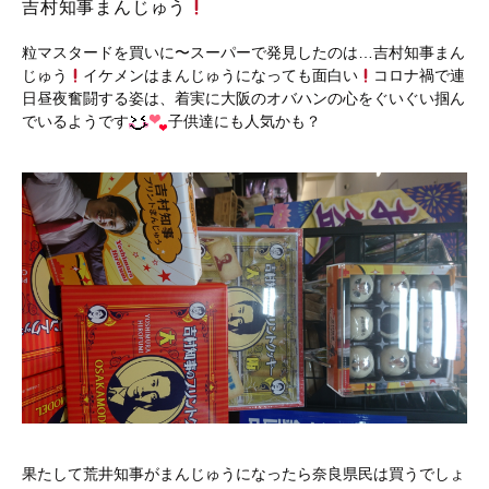
吉村知事まんじゅう
粒マスタードを買いに〜スーパーで発見したのは…吉村知事まん
じゅう
イケメンはまんじゅうになっても面白い
コロナ禍で連
日昼夜奮闘する姿は、着実に大阪のオバハンの心をぐいぐい掴ん
でいるようです
子供達にも人気かも？
果たして荒井知事がまんじゅうになったら奈良県民は買うでしょ