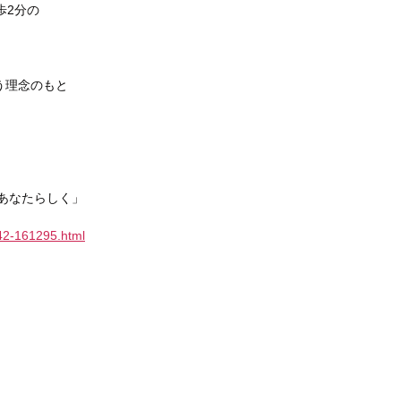
歩2分の
う理念のもと
あなたらしく」
-42-161295.html