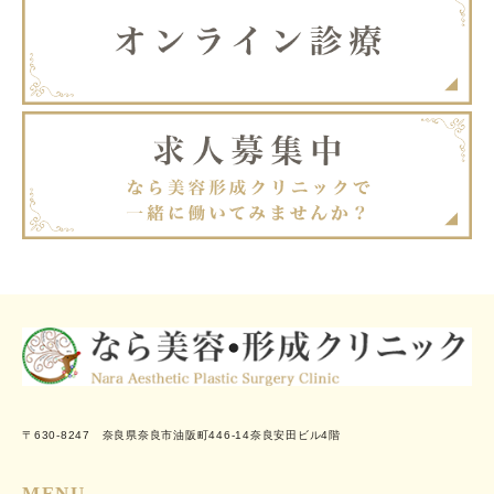
〒630-8247 奈良県奈良市油阪町446-14奈良安田ビル4階
MENU