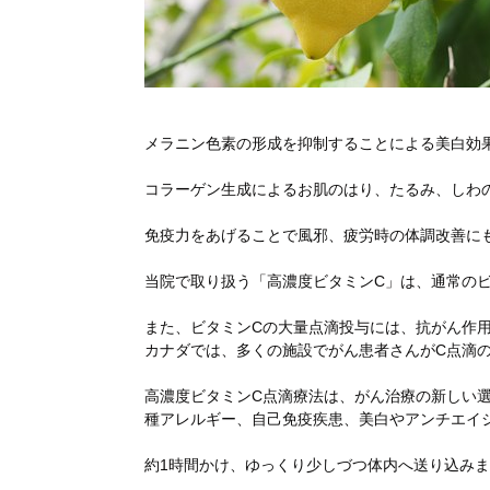
メラニン色素の形成を抑制することによる美白効
コラーゲン生成によるお肌のはり、たるみ、しわ
免疫力をあげることで風邪、疲労時の体調改善に
当院で取り扱う「高濃度ビタミンC」は、通常のビ
また、ビタミンCの大量点滴投与には、抗がん作
カナダでは、多くの施設でがん患者さんがC点滴
高濃度ビタミンC点滴療法は、がん治療の新しい
種アレルギー、自己免疫疾患、美白やアンチエイジン
約1時間かけ、ゆっくり少しづつ体内へ送り込み