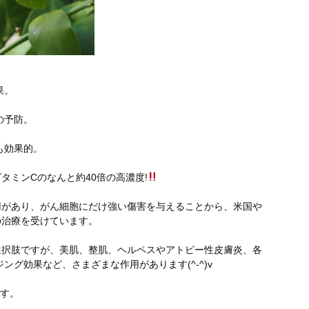
果。
の予防。
も効果的。
タミンCのなんと約40倍の高濃度!
用があり、がん細胞にだけ強い傷害を与えることから、米国や
の治療を受けています。
選択肢ですが、美肌、整肌、ヘルペスやアトピー性皮膚炎、各
グ効果など、さまざまな作用があります(^-^)v
ます。