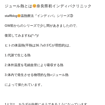
ジュール熱とは
奈良県初インディバクリニック
staffblog
温熱療法『インディバ』シリーズ③
GW前からのシリーズで少し間があきましたので、
復習してみますね(^-^)/
ヒトの体温熱(平熱は36.7±0.5℃が理想的)は、
1.代謝で生じる熱
2.体外温度を毛細血管により吸収する熱
3.体内で発生させる物理的な熱=ジュール熱
によって保たれています。
1と2は、カラダが自然にそうできるようになっています。