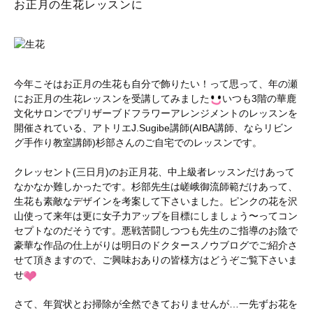
お正月の生花レッスンに
今年こそはお正月の生花も自分で飾りたい！って思って、年の瀬
にお正月の生花レッスンを受講してみました
いつも3階の華鹿
文化サロンでプリザーブドフラワーアレンジメントのレッスンを
開催されている、アトリエJ.Sugibe講師(AIBA講師、ならリビン
グ手作り教室講師)杉部さんのご自宅でのレッスンです。
クレッセント(三日月)のお正月花、中上級者レッスンだけあって
なかなか難しかったです。杉部先生は嵯峨御流師範だけあって、
生花も素敵なデザインを考案して下さいました。ピンクの花を沢
山使って来年は更に女子力アップを目標にしましょう〜ってコン
セプトなのだそうです。悪戦苦闘しつつも先生のご指導のお陰で
豪華な作品の仕上がりは明日のドクタースノウブログでご紹介さ
せて頂きますので、ご興味おありの皆様方はどうぞご覧下さいま
せ
さて、年賀状とお掃除が全然できておりませんが…一先ずお花を