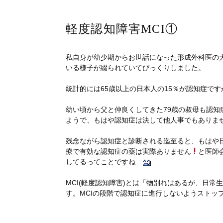
軽度認知障害MCI①
私自身が幼少期からお世話になった形成外科医の大
いる様子が綴られていてびっくりしました。
統計的には65歳以上の日本人の15％が認知症で
幼い頃から父と仲良くしてきた79歳の叔母も認
ようで、もはや認知症は決して他人事でもありま
残念ながら認知症と診断される迄至ると、もはや
療で有効な認知症の薬は実際ありません
と医師
してるってことですね…
MCI(軽度認知障害)とは「物別れはあるが、日
す。MCIの段階で認知症に進行しないようストッ