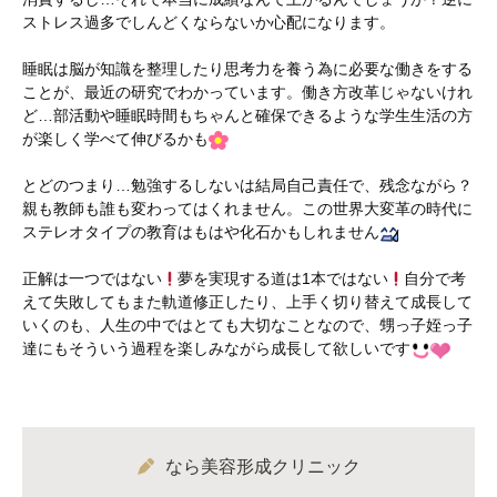
ストレス過多でしんどくならないか心配になります。
睡眠は脳が知識を整理したり思考力を養う為に必要な働きをする
ことが、最近の研究でわかっています。働き方改革じゃないけれ
ど…部活動や睡眠時間もちゃんと確保できるような学生生活の方
が楽しく学べて伸びるかも
とどのつまり…勉強するしないは結局自己責任で、残念ながら？
親も教師も誰も変わってはくれません。この世界大変革の時代に
ステレオタイプの教育はもはや化石かもしれません
正解は一つではない
夢を実現する道は1本ではない
自分で考
えて失敗してもまた軌道修正したり、上手く切り替えて成長して
いくのも、人生の中ではとても大切なことなので、甥っ子姪っ子
達にもそういう過程を楽しみながら成長して欲しいです
なら美容形成クリニック