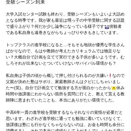
受験シーズン到来
大学入試センター試験も終わり、受験シーズンもいよいよ大詰め
となる時季です。我が家も最近は甥っ子の中学受験に関する話題
で盛り上がり？何だか少し論争になっている様子です
傍観者
である私自身も遠巻きながらちょっぴりやきもきしています。
トップクラスの進学校になると…そもそも地頭が優秀な学生さん
ばかりなので、もはや教師が考えたカリキュラムでは物足りな
い？大概自分で計画を立てて実行できる子供が多いようです。む
しろそれが出来ないとついていけないサバイバル環境かも？
私自身は子供の頃から概して押し付けられるのが大嫌い
なので
父親が決めた塾はサボり、家庭教師さんはクビにしちゃいまし
た〜(笑)。自分で計画立てて勉強する方が面白かったから
休み
時間や放課後にわからない箇所を質問に行くと、教えて貰える教
師陣に恵まれていたことも、本当にありがたい環境でした。
中高6年一貫の進学校を受験するならそれなりの覚悟が必要だと
思います。わざわざ進学校に通っても勉強に着いていけなくて、
放課後は塾にも行かなくちゃならないのは、お金も時間も余分に
消費するし…それで本当に成績なんて上がるんでしょうか？逆に