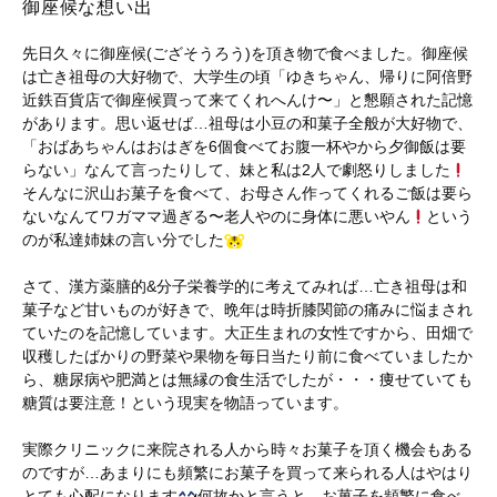
御座候な想い出
先日久々に御座候(ござそうろう)を頂き物で食べました。御座候
は亡き祖母の大好物で、大学生の頃「ゆきちゃん、帰りに阿倍野
近鉄百貨店で御座候買って来てくれへんけ〜」と懇願された記憶
があります。思い返せば…祖母は小豆の和菓子全般が大好物で、
「おばあちゃんはおはぎを6個食べてお腹一杯やから夕御飯は要
らない」なんて言ったりして、妹と私は2人で劇怒りしました
そんなに沢山お菓子を食べて、お母さん作ってくれるご飯は要ら
ないなんてワガママ過ぎる〜老人やのに身体に悪いやん
という
のが私達姉妹の言い分でした
さて、漢方薬膳的&分子栄養学的に考えてみれば…亡き祖母は和
菓子など甘いものが好きで、晩年は時折膝関節の痛みに悩まされ
ていたのを記憶しています。大正生まれの女性ですから、田畑で
収穫したばかりの野菜や果物を毎日当たり前に食べていましたか
ら、糖尿病や肥満とは無縁の食生活でしたが・・・痩せていても
糖質は要注意！という現実を物語っています。
実際クリニックに来院される人から時々お菓子を頂く機会もある
のですが…あまりにも頻繁にお菓子を買って来られる人はやはり
とても心配になります
何故かと言うと…お菓子を頻繁に食べ