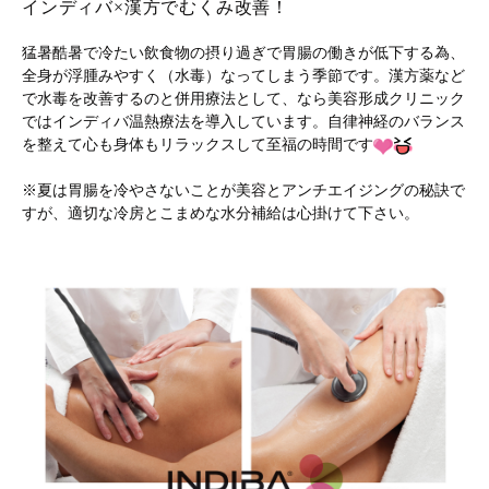
インディバ×漢方でむくみ改善！
猛暑酷暑で冷たい飲食物の摂り過ぎで胃腸の働きが低下する為、
全身が浮腫みやすく（水毒）なってしまう季節です。漢方薬など
で水毒を改善するのと併用療法として、なら美容形成クリニック
ではインディバ温熱療法を導入しています。自律神経のバランス
を整えて心も身体もリラックスして至福の時間です
※夏は胃腸を冷やさないことが美容とアンチエイジングの秘訣で
すが、適切な冷房とこまめな水分補給は心掛けて下さい。