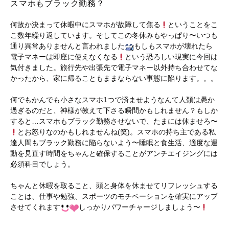
スマホもブラック勤務？
何故か決まって休暇中にスマホが故障して焦る
ということをこ
こ数年繰り返しています。そしてこの冬休みもやっぱり〜いつも
通り異常ありませんと言われました
もしもスマホが壊れたら
電子マネーは即座に使えなくなる
という恐ろしい現実に今回は
気付きました。旅行先や出張先で電子マネー以外持ち合わせてな
かったから、家に帰ることもままならない事態に陥ります。。。
何でもかんでも小さなスマホ1つで済ませようなんて人類は愚か
過ぎるのだと、神様が教えて下さる瞬間かもしれません？もしか
すると…スマホもブラック勤務させないで、たまには休ませろ〜
とお怒りなのかもしれませんね(笑)。スマホの持ち主である私
達人間もブラック勤務に陥らないよう〜睡眠と食生活、適度な運
動を見直す時間をちゃんと確保することがアンチエイジングには
必須科目でしょう。
ちゃんと休暇を取ること、頭と身体を休ませてリフレッシュする
ことは、仕事や勉強、スポーツのモチベーションを確実にアップ
させてくれます
しっかりパワーチャージしましょう〜