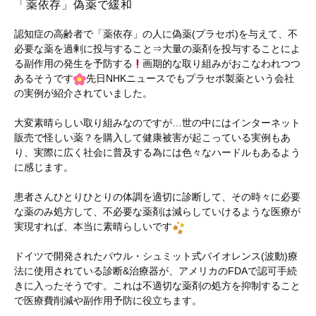
「薬依存」偽薬で緩和
認知症の高齢者で「薬依存」の人に偽薬(プラセボ)を与えて、不
必要な薬を過剰に投与すること⇒大量の薬剤を投与することによ
る副作用の発生を予防する
画期的な取り組みがおこなわれつつ
あるそうです
先日NHKニュースでもプラセボ製薬という会社
の実例が紹介されていました。
大変素晴らしい取り組みなのですが…世の中にはインターネット
販売で怪しい薬？を購入して健康被害が起こっている実例もあ
り、実際に広く社会に普及する為には色々なハードルもあるよう
に感じます。
患者さんひとりひとりの体調を適切に診断して、その時々に必要
な薬のみ処方して、不必要な薬剤は減らしていけるような医療が
実現すれば、本当に素晴らしいです
ドイツで開発されたパウル・シュミット式バイオレンス(波動)療
法に使用されている診断&治療器が、アメリカのFDAで認可手続
きに入ったそうです。これは不適切な薬剤の処方を抑制すること
で医療費削減や副作用予防に役立ちます。