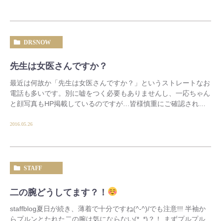
DRSNOW
先生は女医さんですか？
最近は何故か「先生は女医さんですか？」というストレートなお
電話も多いです。別に嘘をつく必要もありませんし、一応ちゃん
と顔写真もHP掲載しているのですが…皆様慎重にご確認される
んですね。私自身は形成外科医なの […]
2016.05.26
STAFF
二の腕どうしてます？！
staffblog夏日が続き、薄着で十分ですね(^-^)/でも注意!!! 半袖か
らプルンとたれた二の腕は気にならない(*_*)？！ まずプルプル