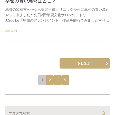
幸せの青い鳥☆はどこ？
地域の皆様方へ〜なら美容形成クリニック受付に幸せの青い鳥が
やって来ました〜先日3階華鹿文化サロンのアトリエ
J.Sugibe「鳥籠のアレンジメント」作品を飾ってみました幸せっ
て小さく然り気無い方が、実際は愛情が溢れていて長 […]
2016.05.24
NEXT
1
2
…
5