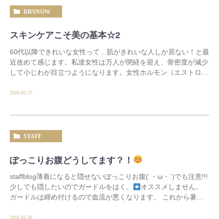
DRSNOW
スキンケアこそ美の基本☆2
60代以降できれいな女性って…肌がきれいな人しか居ない！と最
近改めて感じます。私達女性は万人が閉経を迎え、骨密度が減少
して小じわが目立つようになります。女性ホルモン（エストロゲ
ン）の低下による骨粗鬆症とシワ […]
2016.05.27
STAFF
ぽっこりお腹どうしてます？！
staffblog薄着になると隠せないぽっこりお腹(´・ω・`)でも注意!!!
少しでも隠したいのでガードルをはく。
オススメしません。
ガードルは締め付けるので血流が悪くなります。 これから暑く
[…]
2016.05.26