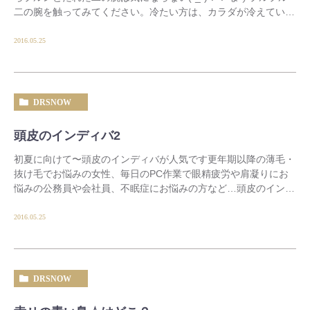
二の腕を触ってみてください。冷たい方は、カラダが冷えている
んです
脂肪がつ […]
2016.05.25
DRSNOW
頭皮のインディバ2
初夏に向けて〜頭皮のインディバが人気です更年期以降の薄毛・
抜け毛でお悩みの女性、毎日のPC作業で眼精疲労や肩凝りにお
悩みの公務員や会社員、不眠症にお悩みの方など…頭皮のインデ
ィバで自律神経のバランスを整えて […]
2016.05.25
DRSNOW