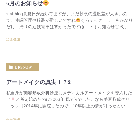
6月のお知らせ
staffblog真夏日が続いてますが、まだ朝晩の温度差が大きいの
で、体調管理や服装が難しいですね
そろそろクーラーもかかり
だし、帰りの近鉄電車は寒かったです(((・・;) お知らせ① 6月10
日～12日は、日本抗加齢医 […]
2016.05.28
DRSNOW
アートメイクの真実！？2
私自身が美容形成外科診療にメディカルアートメイクを導入した
い
と考え始めたのは2003年頃からでした。なら美容形成クリ
ニックは2014年に開院したので、10年以上の夢が叶ったという
ことになります 美容形成外科では眼瞼(ま […]
2016.05.28