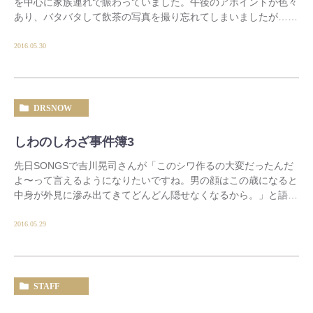
を中心に家族連れで賑わっていました。午後のアポイントが色々
あり、バタバタして飲茶の写真を撮り忘れてしまいましたが…マ
ンゴープリンが絶品超美味しかった […]
2016.05.30
DRSNOW
しわのしわざ事件簿3
先日SONGSで吉川晃司さんが「このシワ作るの大変だったんだ
よ〜って言えるようになりたいですね。男の顔はこの歳になると
中身が外見に滲み出てきてどんどん隠せなくなるから。」と語っ
ておられたのが印象的でした。そして、そんなふ […]
2016.05.29
STAFF