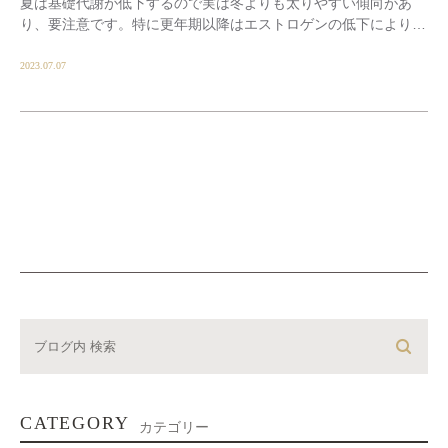
夏は基礎代謝が低下するので実は冬よりも太りやすい傾向があ
り、要注意です。特に更年期以降はエストロゲンの低下により、
内臓脂肪が蓄積しやすくなります。 冷たい飲食物ば […]
2023.07.07
CATEGORY
カテゴリー