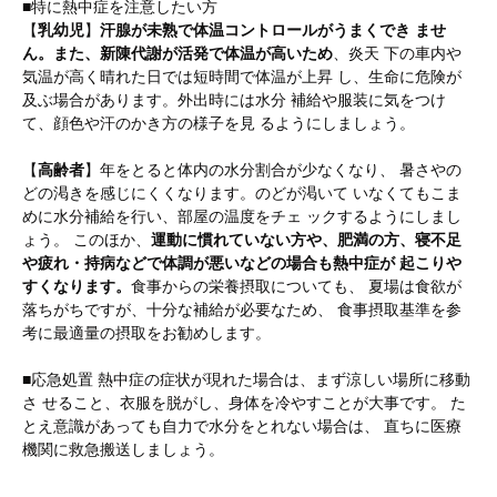
■特に熱中症を注意したい方
【
乳幼児
】
汗腺が未熟で体温コントロールがうまくでき ませ
ん。また、新陳代謝が活発で体温が高いため
、炎天 下の車内や
気温が高く晴れた日では短時間で体温が上昇 し、生命に危険が
及ぶ場合があります。外出時には水分 補給や服装に気をつけ
て、顔色や汗のかき方の様子を見 るようにしましょう。
【
高齢者
】年をとると体内の水分割合が少なくなり、 暑さやの
どの渇きを感じにくくなります。のどが渇いて いなくてもこま
めに水分補給を行い、部屋の温度をチェ ックするようにしまし
ょう。 このほか、
運動に慣れていない方や、肥満の方、寝不足
や疲れ・持病などで体調が悪いなどの場合も熱中症が 起こりや
すくなります。
食事からの栄養摂取についても、 夏場は食欲が
落ちがちですが、十分な補給が必要なため、 食事摂取基準を参
考に最適量の摂取をお勧めします。
■応急処置 熱中症の症状が現れた場合は、まず涼しい場所に移動
さ せること、衣服を脱がし、身体を冷やすことが大事です。 た
とえ意識があっても自力で水分をとれない場合は、 直ちに医療
機関に救急搬送しましょう。