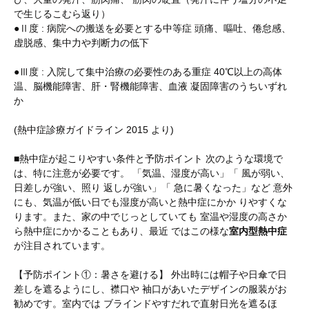
で生じるこむら返り）
●Ⅱ度 : 病院への搬送を必要とする中等症 頭痛、嘔吐、倦怠感、
虚脱感、集中力や判断力の低下
●Ⅲ度 : 入院して集中治療の必要性のある重症 40℃以上の高体
温、脳機能障害、肝・腎機能障害、血液 凝固障害のうちいずれ
か
(熱中症診療ガイドライン 2015 より)
■熱中症が起こりやすい条件と予防ポイント 次のような環境で
は、特に注意が必要です。 「気温、湿度が高い」「 風が弱い、
日差しが強い、照り 返しが強い」「 急に暑くなった」など 意外
にも、気温が低い日でも湿度が高いと熱中症にかか りやすくな
ります。また、家の中でじっとしていても 室温や湿度の高さか
ら熱中症にかかることもあり、最近 ではこの様な
室内型熱中症
が注目されています。
【予防ポイント①：暑さを避ける】 外出時には帽子や日傘で日
差しを遮るようにし、襟口や 袖口があいたデザインの服装がお
勧めです。室内では ブラインドやすだれで直射日光を遮るほ