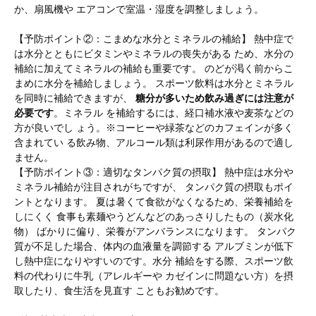
か、扇風機や エアコンで室温・湿度を調整しましょう。
【予防ポイント②：こまめな水分とミネラルの補給】 熱中症で
は水分とともにビタミンやミネラルの喪失がある ため、水分の
補給に加えてミネラルの補給も重要です。 のどが渇く前からこ
まめに水分を補給しましょう。 スポーツ飲料は水分とミネラル
を同時に補給できますが、
糖分が多いため飲み過ぎには注意が
必要です
。ミネラル を補給するには、経口補水液や麦茶などの
方が良いでし ょう。※コーヒーや緑茶などのカフェインが多く
含まれてい る飲み物、アルコール類は利尿作用があるので適し
ません。
【予防ポイント③：適切なタンパク質の摂取】 熱中症は水分や
ミネラル補給が注目されがちですが、 タンパク質の摂取もポイ
ントとなります。 夏は暑くて食欲がなくなるため、栄養補給を
しにくく 食事も素麺やうどんなどのあっさりしたもの（炭水化
物） ばかりに偏り、栄養がアンバランスになります。 タンパク
質が不足した場合、体内の血液量を調節する アルブミンが低下
し熱中症になりやすいのです。水分 補給をする際、スポーツ飲
料の代わりに牛乳（アレルギーや カゼインに問題ない方）を摂
取したり、食生活を見直す こともお勧めです。