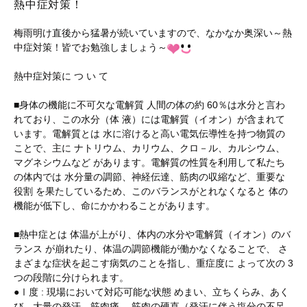
熱中症対策！
梅雨明け直後から猛暑が続いていますので、なかなか奥深い～熱
中症対策！皆でお勉強しましょう～
熱中症対策に つ い て
■身体の機能に不可欠な電解質 人間の体の約 60％は水分と言わ
れており、この水分（体 液）には電解質（イオン）が含まれて
います。電解質とは 水に溶けると高い電気伝導性を持つ物質の
ことで、主に ナトリウム、カリウム、クロ－ル、カルシウム、
マグネシウムなど があります。電解質の性質を利用して私たち
の体内では 水分量の調節、神経伝達、筋肉の収縮など、重要な
役割 を果たしているため、このバランスがとれなくなると 体の
機能が低下し、命にかかわることがあります。
■熱中症とは 体温が上がり、体内の水分や電解質（イオン）のバ
ランス が崩れたり、体温の調節機能が働かなくなることで、 さ
まざまな症状を起こす病気のことを指し、重症度に よって次の 3
つの段階に分けられます。
●Ⅰ度 : 現場において対応可能な状態 めまい、立ちくらみ、あく
び、大量の発汗、筋肉痛、 筋肉の硬直（発汗に伴う塩分の不足