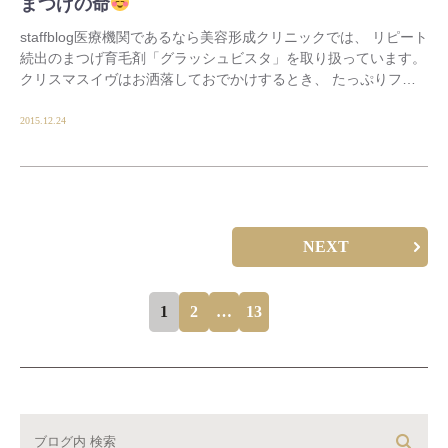
まつげの命
staffblog医療機関であるなら美容形成クリニックでは、 リピート
続出のまつげ育毛剤「グラッシュビスタ」を取り扱っています。
クリスマスイヴはお洒落しておでかけするとき、 たっぷりファ
ンデを塗って、可愛いチークを塗っ […]
2015.12.24
NEXT
1
2
…
13