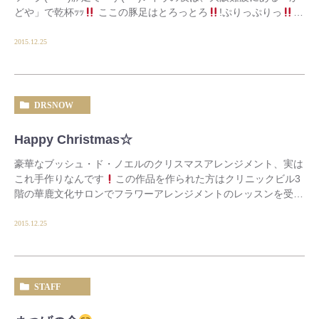
どや」で乾杯ｯｯ
ここの豚足はとろっとろ
!ぷりっぷりっ
!
特製のたれがまた旨いｯｯ
! […]
2015.12.25
DRSNOW
Happy Christmas☆
豪華なブッシュ・ド・ノエルのクリスマスアレンジメント、実は
これ手作りなんです
この作品を作られた方はクリニックビル3
階の華鹿文化サロンでフラワーアレンジメントのレッスンを受け
た後「先生、綺麗にできたでしょう〜ほら見てご覧 […]
2015.12.25
STAFF