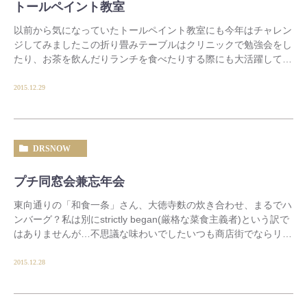
トールペイント教室
以前から気になっていたトールペイント教室にも今年はチャレン
ジしてみましたこの折り畳みテーブルはクリニックで勉強会をし
たり、お茶を飲んだりランチを食べたりする際にも大活躍してく
れています。初めて取り組んだこの作品はほとんど […]
2015.12.29
DRSNOW
プチ同窓会兼忘年会
東向通りの「和食一条」さん、大徳寺麩の炊き合わせ、まるでハ
ンバーグ？私は別にstrictly began(厳格な菜食主義者)という訳で
はありませんが…不思議な味わいでしたいつも商店街でならリビ
ングが設置され […]
2015.12.28