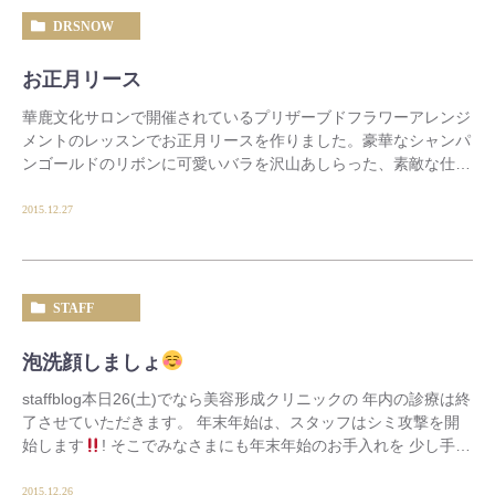
DRSNOW
お正月リース
華鹿文化サロンで開催されているプリザーブドフラワーアレンジ
メントのレッスンでお正月リースを作りました。豪華なシャンパ
ンゴールドのリボンに可愛いバラを沢山あしらった、素敵な仕上
がりに出来上がりました。ワクワク楽しく制作しま […]
2015.12.27
STAFF
泡洗顔しましょ
staffblog本日26(土)でなら美容形成クリニックの 年内の診療は終
了させていただきます。 年末年始は、スタッフはシミ攻撃を開
始します
! そこでみなさまにも年末年始のお手入れを 少し手を
加えるだけでいつものお手入 […]
2015.12.26