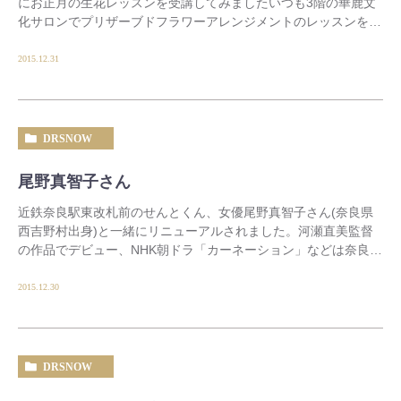
にお正月の生花レッスンを受講してみましたいつも3階の華鹿文
化サロンでプリザーブドフラワーアレンジメントのレッスンを開
催されている、アトリエJ.Sugibe講師(A […]
2015.12.31
DRSNOW
尾野真智子さん
近鉄奈良駅東改札前のせんとくん、女優尾野真智子さん(奈良県
西吉野村出身)と一緒にリニューアルされました。河瀬直美監督
の作品でデビュー、NHK朝ドラ「カーネーション」などは奈良県
民であれば皆様よくご存知のことでしょう。尾野 […]
2015.12.30
DRSNOW