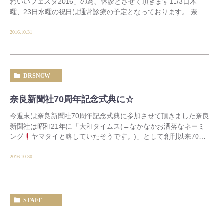
わいいフェスタ2016」の為、休診とさせて頂きます11/3日木
曜、23日水曜の祝日は通常診療の予定となっております。 奈良
盆地は朝夕グッと冷え込んで来ました
[…]
2016.10.31
DRSNOW
奈良新聞社70周年記念式典に☆
今週末は奈良新聞社70周年記念式典に参加させて頂きました奈良
新聞社は昭和21年に「大和タイムス(←なかなかお洒落なネーミ
ング
ヤマタイと略していたそうです。)」として創刊以来70周
年を迎えられるとのこと、おめで […]
2016.10.30
STAFF