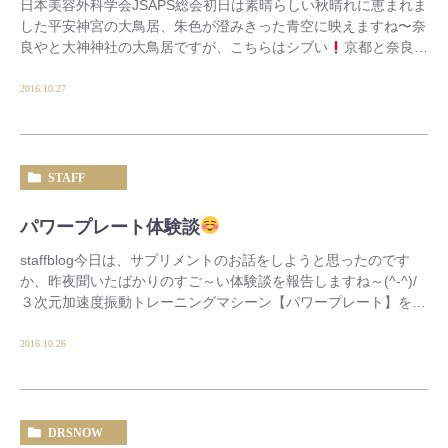
日本美容外科学会JSAPS総会初日は素晴らしい秋晴れに恵まれま
した平安神宮の大鳥居、朱色が澄みきった青空に映えますね〜奈
良やと大神神社の大鳥居ですが、こちらはシブい
京都と奈良、
関東の人や外国人観光客にとってはよく似たイ […]
2016.10.27
STAFF
パワープレート体験談
staffblog今日は、サプリメントのお話をしようと思ったのです
か、昨夜聞いたばかりのすご～い体験談を報告しますね～(^-^)/
３次元加速度振動トレーニングマシーン【パワープレート】を
使っている私の姉。 使っている […]
2016.10.26
DRSNOW