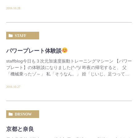
のブースでは形成外科医開発の […]
2016.10.28
STAFF
パワープレート体験談
staffblog今日も３次元加速度振動トレーニングマシーン 【パワー
プレート】の体験談になりました(^-^)/ 昨夜の帰宅すると、 父
「機械乗ったゾ～」 私「そうなん。」 姪「じいじ、足つって部
屋から出てきたから、 乗 […]
2016.10.27
DRSNOW
京都と奈良