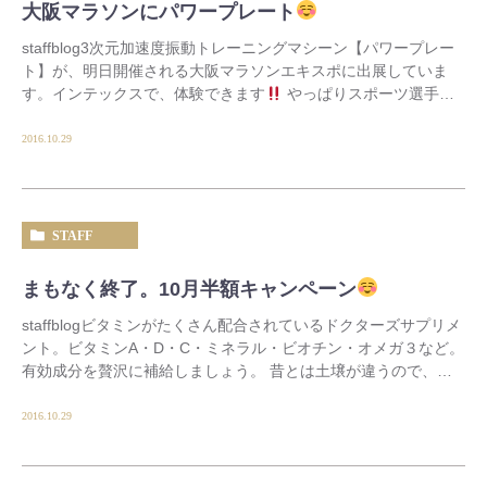
大阪マラソンにパワープレート
staffblog3次元加速度振動トレーニングマシーン【パワープレー
ト】が、明日開催される大阪マラソンエキスポに出展していま
す。インテックスで、体験できます
やっぱりスポーツ選手に
は効くマシーンな訳です。 前後左右、そ […]
2016.10.29
STAFF
まもなく終了。10月半額キャンペーン
staffblogビタミンがたくさん配合されているドクターズサプリメ
ント。ビタミンA・D・C・ミネラル・ビオチン・オメガ３など。
有効成分を贅沢に補給しましょう。 昔とは土壌が違うので、同
じように野菜を食べても、 栄養価が […]
2016.10.29