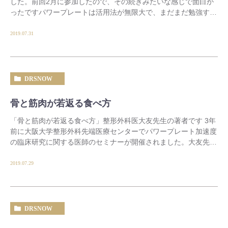
した。前回2月に参加したので、その続きみたいな感じで面白か
ったですパワープレートは活用法が無限大で、まだまだ勉強する
ことが多いな〜と改めて感じました。 「更年期の […]
2019.07.31
DRSNOW
骨と筋肉が若返る食べ方
「骨と筋肉が若返る食べ方」整形外科医大友先生の著者です 3年
前に大阪大学整形外科先端医療センターでパワープレート加速度
の臨床研究に関する医師のセミナーが開催されました。大友先生
も講演されていて、パワープレートを10台以上 […]
2019.07.29
DRSNOW