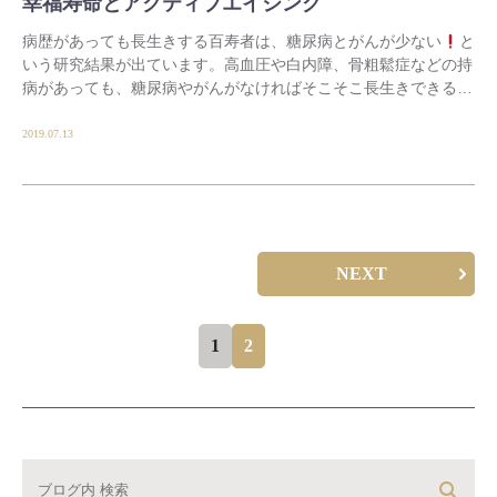
幸福寿命とアクティブエイジング
病歴があっても長生きする百寿者は、糖尿病とがんが少ない
と
いう研究結果が出ています。高血圧や白内障、骨粗鬆症などの持
病があっても、糖尿病やがんがなければそこそこ長生きできると
いうデータが出ています。確かに、糖尿病は痛くも […]
2019.07.13
NEXT
1
2