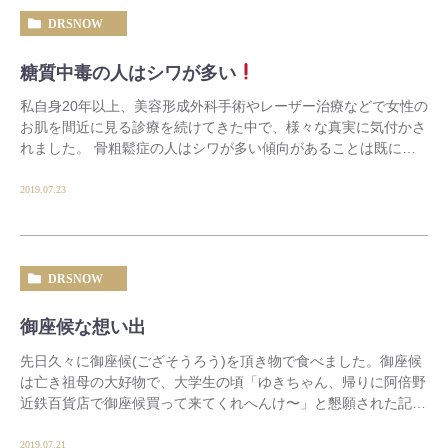
DRSNOW
糖質中毒の人はシワが多い
私自身20年以上、美容形成外科手術やレーザー治療などで女性の
お肌を間近に見る診療を続けてきた中で、様々な真実に気付かさ
れました。 骨粗鬆症の人はシワが多い傾向があることは既にお
伝えしましたが…糖質中毒は皮膚 […]
2019.07.23
DRSNOW
御座候な想い出
先日久々に御座候(ござそうろう)を頂き物で食べました。御座候
は亡き祖母の大好物で、大学生の頃「ゆきちゃん、帰りに阿倍野
近鉄百貨店で御座候買って来てくれへんけ〜」と懇願された記憶
があります。思い返せば…祖母は […]
2019.07.21