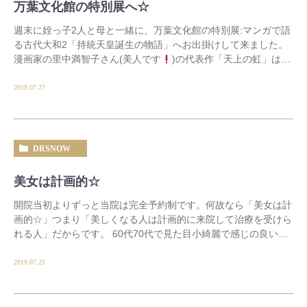
万葉文化館の特別展へ☆
週末に姪っ子2人と母と一緒に、万葉文化館の特別展:マンガで語
る古代大和2「持統天皇誕生の物語」へお出掛けして来ました。
漫画家の里中満智子さん(美人です
)の代表作「天上の虹」は飛
鳥時代の天智天皇、天武天皇、持統天皇の時 […]
2019.07.27
DRSNOW
美女は計画的☆
開院当初よりずっと当院は完全予約制です。何故なら「美女は計
画的☆」つまり「美しくなる人は計画的に来院して治療を受けら
れる人」だからです。 60代70代で見た目小綺麗で感じの良い女
性は皆様計画的です「えーと、今日は額と目元 […]
2019.07.25