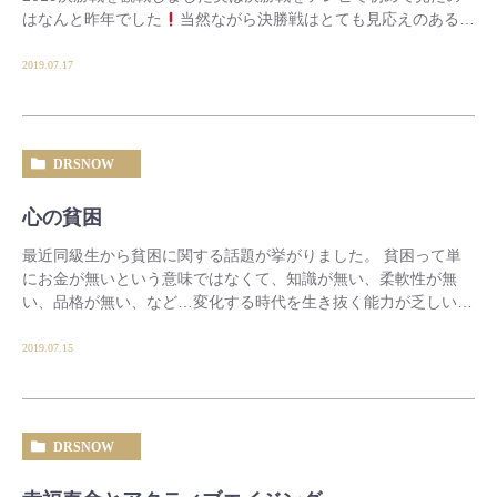
はなんと昨年でした
当然ながら決勝戦はとても見応えのある試
合で、表彰式で優勝選手と準優勝選手がお互いの […]
2019.07.17
DRSNOW
心の貧困
最近同級生から貧困に関する話題が挙がりました。 貧困って単
にお金が無いという意味ではなくて、知識が無い、柔軟性が無
い、品格が無い、など…変化する時代を生き抜く能力が乏しいこ
とをいうのかもしれません？ 日本語 […]
2019.07.15
DRSNOW