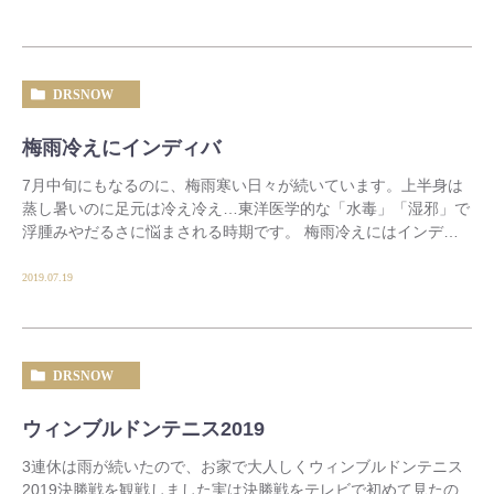
DRSNOW
梅雨冷えにインディバ
7月中旬にもなるのに、梅雨寒い日々が続いています。上半身は
蒸し暑いのに足元は冷え冷え…東洋医学的な「水毒」「湿邪」で
浮腫みやだるさに悩まされる時期です。 梅雨冷えにはインディ
バ温熱療法と漢方薬の併用が効果的 […]
2019.07.19
DRSNOW
ウィンブルドンテニス2019
3連休は雨が続いたので、お家で大人しくウィンブルドンテニス
2019決勝戦を観戦しました実は決勝戦をテレビで初めて見たの