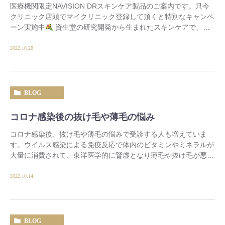
医療機関限定NAVISION DRスキンケア製品のご案内です。只今
クリニック店頭でマイクリニック登録して頂くと特別なキャンペ
ーン実施中
資生堂の研究開発から生まれたスキンケアで、医
療機関限定の岩城製薬の製品です。 レチ […]
2022.10.28
BLOG
コロナ感染後の抜け毛や薄毛の悩み
コロナ感染後、抜け毛や薄毛の悩みで受診する人も増えていま
す。ウイルス感染による免疫反応で体内のビタミンやミネラルが
大量に消費されて、東洋医学的に腎虚となり薄毛や抜け毛が悪化
する状態です。腎虚は免疫力の低下や老化の加速とも […]
2022.10.14
BLOG