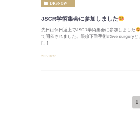
DRSNOW
JSCR学術集会に参加しました
先日は休日返上でJSCR学術集会に参加しました
て開催されました。眼瞼下垂手術のlive surger
[…]
2015.10.22
1