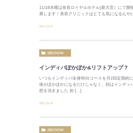
11/18水曜は奈良ロイヤルホテル(新大宮）にて
展します！美容クリニックはとても気になるんやけ
2015.10.31
DRSNOW
インディバぽかぽか&リフトアップ？
いつもインディバ全身90分コースを月2回定期的
体がぽかぽかになるだけじゃなく、顔はインディ
想を頂きました 勿 […]
2015.10.30
DRSNOW