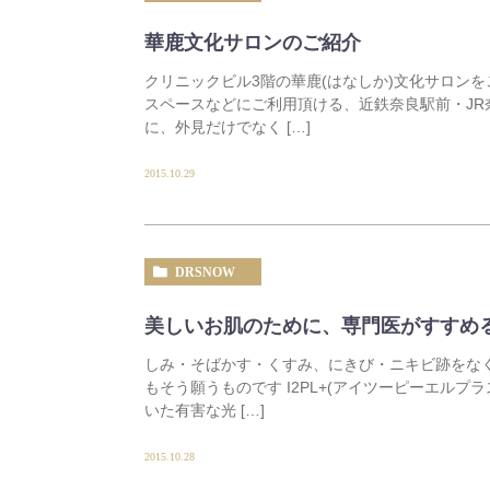
華鹿文化サロンのご紹介
クリニックビル3階の華鹿(はなしか)文化サロン
スペースなどにご利用頂ける、近鉄奈良駅前・J
に、外見だけでなく […]
2015.10.29
DRSNOW
美しいお肌のために、専門医がすすめる
しみ・そばかす・くすみ、にきび・ニキビ跡をな
もそう願うものです I2PL+(アイツーピーエル
いた有害な光 […]
2015.10.28